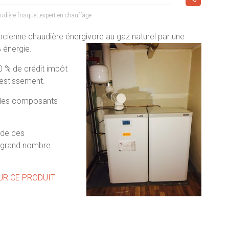
dière frisquet;expert en chauffage
ancienne chaudière énergivore
au gaz naturel par une
 énergie.
0 % de crédit impôt
vestissement.
t les composants
 de ces
n grand nombre
UR CE PRODUIT