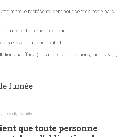
cette marque représente cent pour cent de notre parc
 plomberie, traitement de l’eau.
 ou gaz avec ou sans contrat.
lation chauffage (radiateurs, canalisations, thermostat,
 de fumée
ée
,
incendie
,
sécurité
lient que toute personne