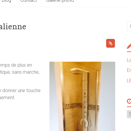
Blog
Contact
Galerie photo
talienne
La
emps de plus en
E
atique, sans marche,
L
e donner une touche
ouement.